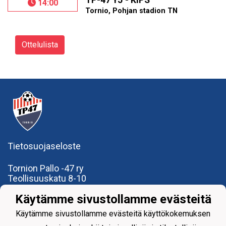
TP-47 YJ - KiPS
14:00
Tornio, Pohjan stadion TN
Ottelulista
Tietosuojaseloste
Tornion Pallo -47 ry
Teollisuuskatu 8-10
95420 Tornio
Käytämme sivustollamme evästeitä
+358
40
591 9275
office@tp47.com
Käytämme sivustollamme evästeitä käyttökokemuksen