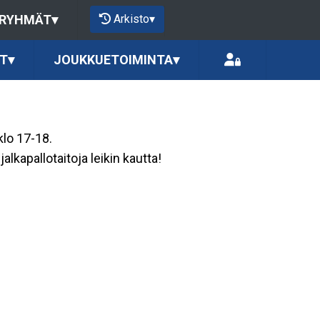
Arkisto
▾
 RYHMÄT
▾
T
▾
JOUKKUETOIMINTA
▾
klo 17-18.
alkapallotaitoja leikin kautta!