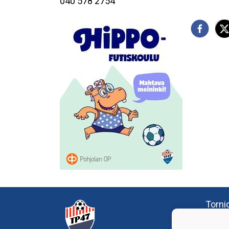
040 578 2754
Tornio
Teoll
95420