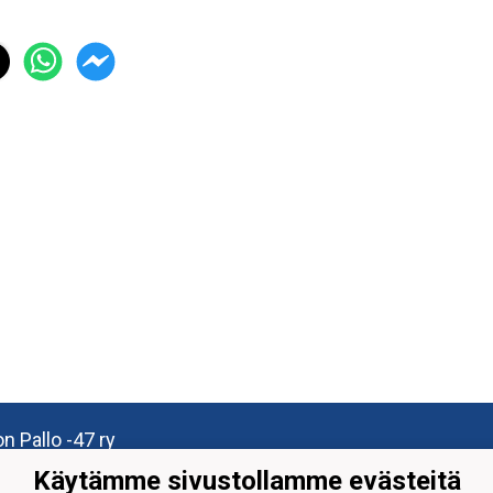
n Pallo -47 ry
isuuskatu 8-10
Käytämme sivustollamme evästeitä
 Tornio