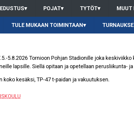
EDUSTUS
▾
POJAT
▾
TYTÖT
▾
MUUT
TULE MUKAAN TOIMINTAAN
▾
TURNAUKSE
.-5.8.2026 Tornioon Pohjan Stadionille joka keskiviikko 
e lapsille. Siellä opitaan ja opetellaan perusliikunta- ja j
en koko kesäksi, TP-47 t-paidan ja vakuutuksen.
ISKOULU