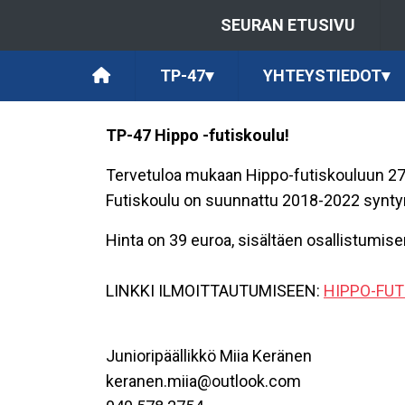
SEURAN ETUSIVU
TP-47
▾
YHTEYSTIEDOT
▾
TP-47 Hippo -futiskoulu!
Tervetuloa mukaan Hippo-futiskouluun 27.5
Futiskoulu on suunnattu 2018-2022 syntyneill
Hinta on 39 euroa, sisältäen osallistumis
LINKKI ILMOITTAUTUMISEEN:
HIPPO-FUT
Junioripäällikkö Miia Keränen
keranen.miia@outlook.com