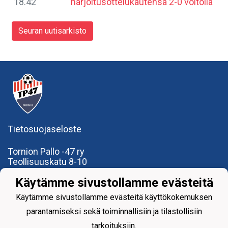
18.42
harjoitusottelukautensa 2-0 voitolla
Seuran uutisarkisto
Tietosuojaseloste
Tornion Pallo -47 ry
Teollisuuskatu 8-10
95420 Tornio
Käytämme sivustollamme evästeitä
+358
40
591 9275
office@tp47.com
Käytämme sivustollamme evästeitä käyttökokemuksen
parantamiseksi sekä toiminnallisiin ja tilastollisiin
tarkoituksiin.