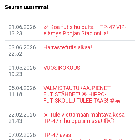
Seuran uusimmat
21.06.2026
🎉 Koe futis huipulta – TP-47 VIP-
13.23
elämys Pohjan Stadionilla!
03.06.2026
Harrastefutis alkaa!
22.52
01.05.2026
VUOSIKOKOUS
19.23
05.04.2026
​VALMISTAUTUKAA, PIENET
11.18
FUTISTÄHDET! 🌟 HIPPO-
FUTISKOULU TULEE TAAS! ⚽️🦛
22.02.2026
​☀️ Tule viettämään mahtava kesä
21.43
TP-47:n huipputiimissä! 🔴⚪
07.02.2026
​TP-47 avasi