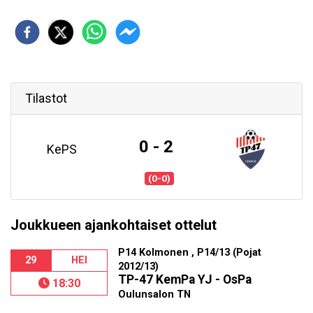
Tilastot
0 - 2
KePS
(0-0)
Joukkueen ajankohtaiset ottelut
P14 Kolmonen , P14/13 (Pojat
29
HEI
2012/13)
TP-47 KemPa YJ - OsPa
18:30
Oulunsalon TN