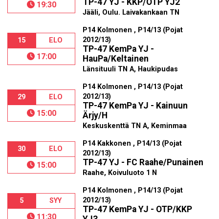
TP-47 YJ - KKP/OTP YJ2
19:30
Jääli, Oulu. Laivakankaan TN
P14 Kolmonen , P14/13 (Pojat
2012/13)
15
ELO
TP-47 KemPa YJ -
17:00
HauPa/Keltainen
Länsituuli TN A, Haukipudas
P14 Kolmonen , P14/13 (Pojat
2012/13)
29
ELO
TP-47 KemPa YJ - Kainuun
15:00
Ärjy/H
Keskuskenttä TN A, Keminmaa
P14 Kakkonen , P14/13 (Pojat
30
ELO
2012/13)
TP-47 YJ - FC Raahe/Punainen
15:00
Raahe, Koivuluoto 1 N
P14 Kolmonen , P14/13 (Pojat
2012/13)
5
SYY
TP-47 KemPa YJ - OTP/KKP
11:30