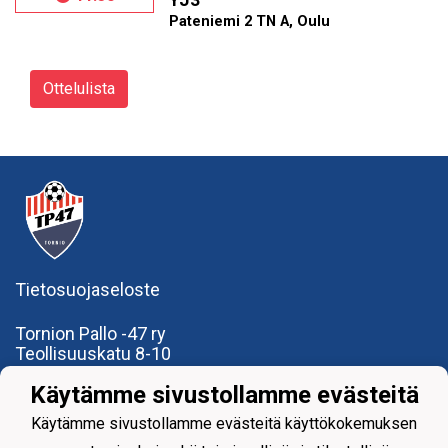
YJ3
Pateniemi 2 TN A, Oulu
Ottelulista
Tietosuojaseloste
Tornion Pallo -47 ry
Teollisuuskatu 8-10
95420 Tornio
Käytämme sivustollamme evästeitä
+358
40
591 9275
office@tp47.com
Käytämme sivustollamme evästeitä käyttökokemuksen