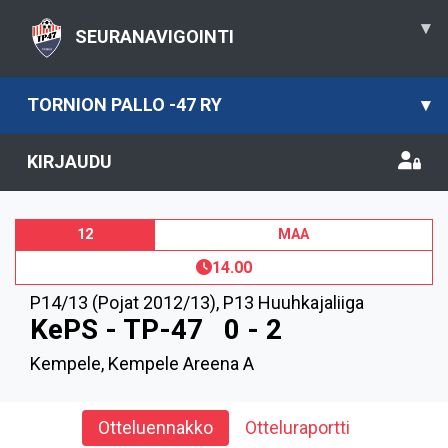
▾
SEURANAVIGOINTI
TORNION PALLO -47 RY
▾
KIRJAUDU
12
MAA
14.00
P14/13 (Pojat 2012/13)
,
P13 Huuhkajaliiga
KePS - TP-47
0 - 2
Kempele, Kempele Areena A
Otteluennakko
Otteluraportti