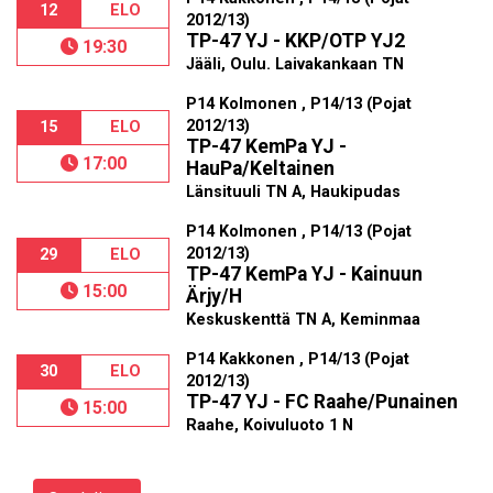
12
ELO
2012/13)
TP-47 YJ - KKP/OTP YJ2
19:30
Jääli, Oulu. Laivakankaan TN
P14 Kolmonen , P14/13 (Pojat
2012/13)
15
ELO
TP-47 KemPa YJ -
17:00
HauPa/Keltainen
Länsituuli TN A, Haukipudas
P14 Kolmonen , P14/13 (Pojat
2012/13)
29
ELO
TP-47 KemPa YJ - Kainuun
15:00
Ärjy/H
Keskuskenttä TN A, Keminmaa
P14 Kakkonen , P14/13 (Pojat
30
ELO
2012/13)
TP-47 YJ - FC Raahe/Punainen
15:00
Raahe, Koivuluoto 1 N