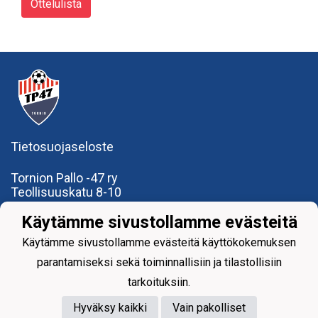
Ottelulista
Tietosuojaseloste
Tornion Pallo -47 ry
Teollisuuskatu 8-10
95420 Tornio
Käytämme sivustollamme evästeitä
+358
40
591 9275
office@tp47.com
Käytämme sivustollamme evästeitä käyttökokemuksen
parantamiseksi sekä toiminnallisiin ja tilastollisiin
tarkoituksiin.
Hyväksy kaikki
Vain pakolliset