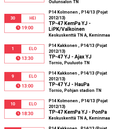
Oulunsalon TN
P14 Kolmonen , P14/13 (Pojat
2012/13)
30
HEI
TP-47 KemPa YJ -
19:00
LiPK/Valkoinen
Keskuskenttä TN A, Keminmaa
P14 Kakkonen , P14/13 (Pojat
1
ELO
2012/13)
TP-47 YJ - Ajax YJ
13:30
Tornio, Puuluoto TN
P14 Kakkonen , P14/13 (Pojat
9
ELO
2012/13)
TP-47 YJ - HauPa
13:00
Tornio, Pohjan stadion TN
P14 Kolmonen , P14/13 (Pojat
10
ELO
2012/13)
TP-47 KemPa YJ - PonPa
18:30
Keskuskenttä TN A, Keminmaa
P14 Kakkonen , P14/13 (Pojat