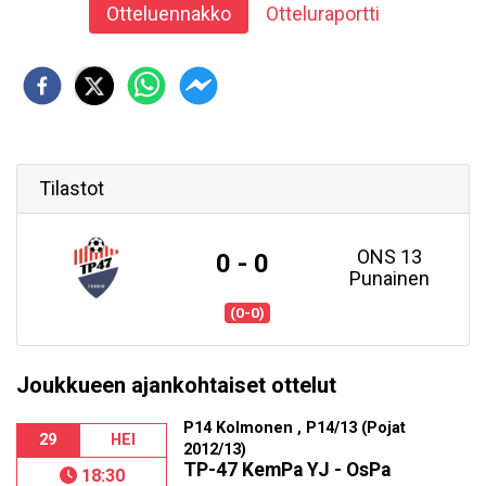
Otteluennakko
Otteluraportti
Tilastot
ONS 13
0 - 0
Punainen
(0-0)
Joukkueen ajankohtaiset ottelut
P14 Kolmonen , P14/13 (Pojat
29
HEI
2012/13)
TP-47 KemPa YJ - OsPa
18:30