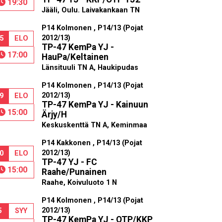
19:30
Jääli, Oulu. Laivakankaan TN
P14 Kolmonen , P14/13 (Pojat
2012/13)
5
ELO
TP-47 KemPa YJ -
17:00
HauPa/Keltainen
Länsituuli TN A, Haukipudas
P14 Kolmonen , P14/13 (Pojat
2012/13)
9
ELO
TP-47 KemPa YJ - Kainuun
15:00
Ärjy/H
Keskuskenttä TN A, Keminmaa
P14 Kakkonen , P14/13 (Pojat
2012/13)
0
ELO
TP-47 YJ - FC
15:00
Raahe/Punainen
Raahe, Koivuluoto 1 N
P14 Kolmonen , P14/13 (Pojat
2012/13)
5
SYY
TP-47 KemPa YJ - OTP/KKP