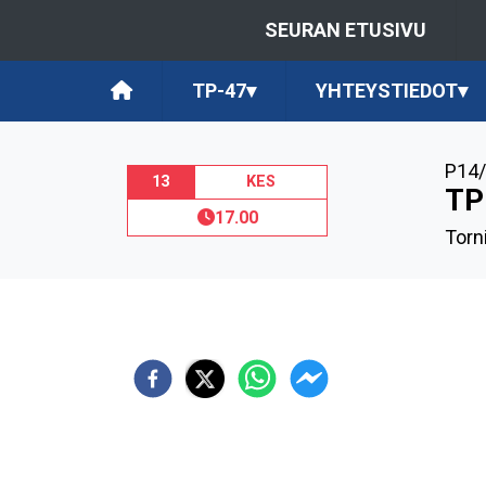
SEURAN ETUSIVU
TP-47
▾
YHTEYSTIEDOT
▾
P14/
13
KES
TP
17.00
Torn