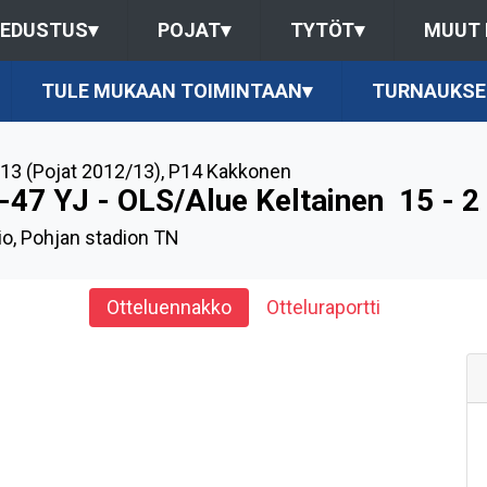
EDUSTUS
▾
POJAT
▾
TYTÖT
▾
MUUT
TULE MUKAAN TOIMINTAAN
▾
TURNAUKSE
13 (Pojat 2012/13)
,
P14 Kakkonen
-47 YJ - OLS/Alue Keltainen
15 - 2
io, Pohjan stadion TN
Otteluennakko
Otteluraportti