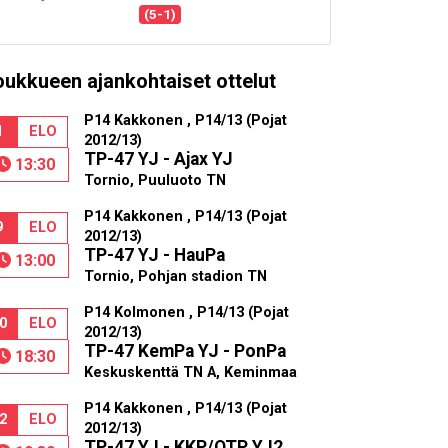
(5-1)
oukkueen ajankohtaiset ottelut
P14 Kakkonen , P14/13 (Pojat
1
ELO
2012/13)
TP-47 YJ - Ajax YJ
13:30
Tornio, Puuluoto TN
P14 Kakkonen , P14/13 (Pojat
9
ELO
2012/13)
TP-47 YJ - HauPa
13:00
Tornio, Pohjan stadion TN
P14 Kolmonen , P14/13 (Pojat
0
ELO
2012/13)
TP-47 KemPa YJ - PonPa
18:30
Keskuskenttä TN A, Keminmaa
P14 Kakkonen , P14/13 (Pojat
2
ELO
2012/13)
TP-47 YJ - KKP/OTP YJ2